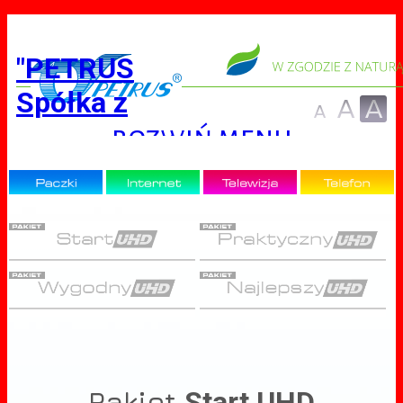
"PETRUS
Spółka z
ograniczoną
rozwiń menu
odpowiedzialnością
Pakiet
Start
UHD