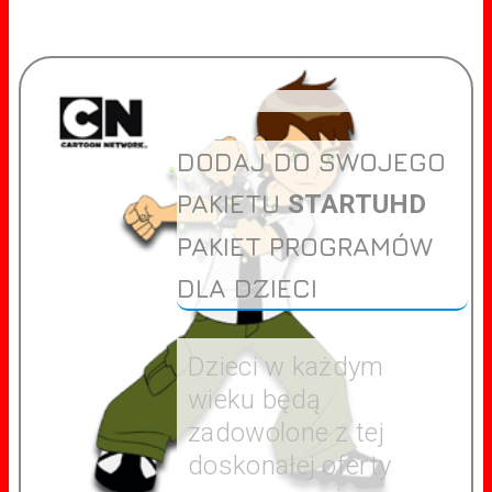
DODAJ DO SWOJEGO
PAKIETU
STARTUHD
PAKIET PROGRAMÓW
DLA DZIECI
Dzieci w każdym
wieku będą
zadowolone z tej
doskonałej oferty