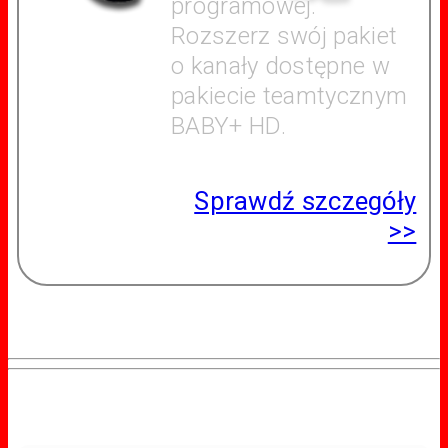
programowej.
Rozszerz swój pakiet
o kanały dostępne w
pakiecie teamtycznym
BABY+ HD.
Sprawdź szczegóły
>>