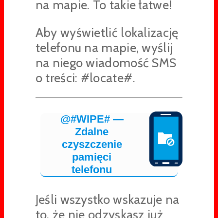
na mapie. To takie łatwe!
Aby wyświetlić lokalizację
telefonu na mapie, wyślij
na niego wiadomość SMS
o treści: #locate#
.
@#WIPE# —
Zdalne
czyszczenie
pamięci
telefonu
Jeśli wszystko wskazuje na
to, że nie odzyskasz już