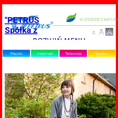
"PETRUS
Spółka z
ograniczoną
rozwiń menu
odpowiedzialnością