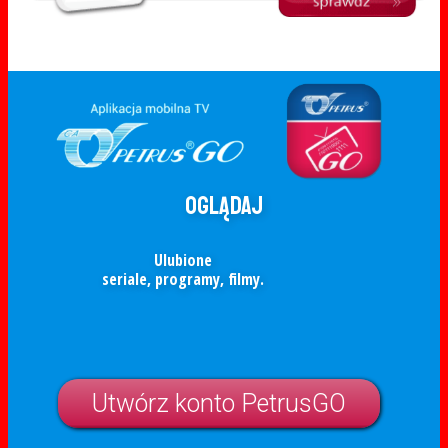
Oglądaj
Ulubione
seriale, programy, filmy.
Utwórz konto PetrusGO