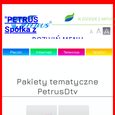
"PETRUS
Spółka z
ograniczoną
rozwiń menu
odpowiedzialnością
Pakiety tematyczne
PetrusDtv