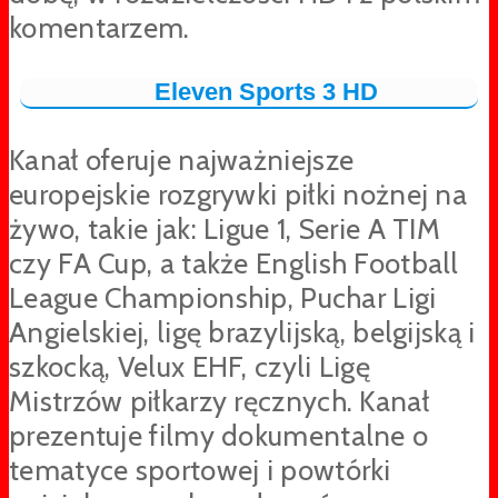
komentarzem.
Eleven Sports 3 HD
Kanał oferuje najważniejsze
europejskie rozgrywki piłki nożnej na
żywo, takie jak: Ligue 1, Serie A TIM
czy FA Cup, a także English Football
League Championship, Puchar Ligi
Angielskiej, ligę brazylijską, belgijską i
szkocką, Velux EHF, czyli Ligę
Mistrzów piłkarzy ręcznych. Kanał
prezentuje filmy dokumentalne o
tematyce sportowej i powtórki