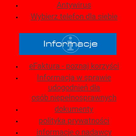
Antywirus
Wybierz telefon dla siebie
eFaktura - poznaj korzyści
Informacja w sprawie
udogodnień dla
osób niepełnosprawnych
dokumenty
polityka prywatności
informacje o nadawcy