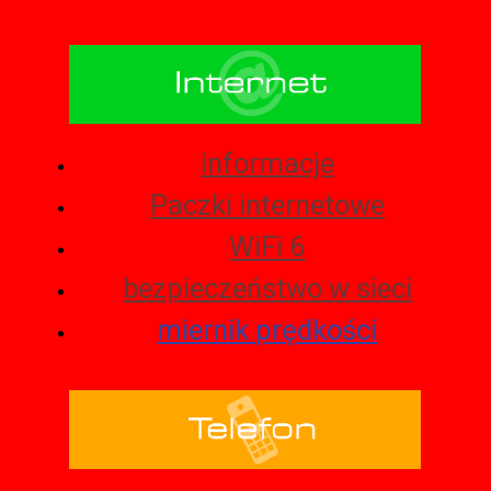
informacje
Paczki internetowe
WiFi 6
bezpieczeństwo w sieci
miernik prędkości